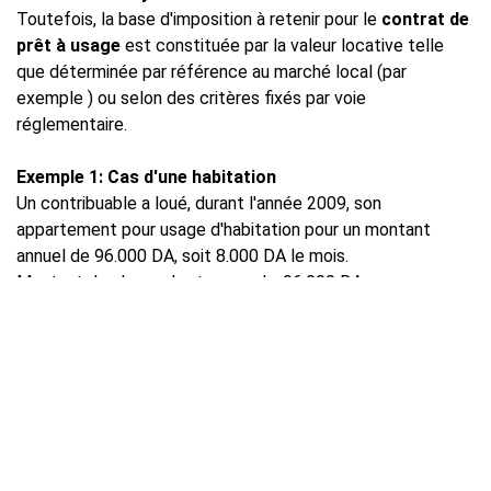
Toutefois, la base d'imposition à retenir pour le
contrat de
prêt à usage
est constituée par la valeur locative telle
que déterminée par référence au marché local (par
exemple ) ou selon des critères fixés par voie
réglementaire.
Exemple 1: Cas d'une habitation
Un contribuable a loué, durant l'année 2009, son
appartement pour usage d'habitation pour un montant
annuel de 96.000 DA, soit 8.000 DA le mois.
Montant des loyers bruts annuels: 96.000 DA.
IRG dû 96.000 * 7% = 6720 DA.
Exemple 2: Cas d'un local commercial
Un contribuable a loué un local professionnel pour un
montant annuel brut de 144.000 DA, soit 12.000 DA le mois.
Montant des loyers bruts annuels: 144.000 DA.
IRG dû 144.000 * 15% = 21.600 DA.