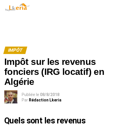
Warning
: Undefined array key "id_user" in
/home/lkeria/public_html/model-amp.php
on line
127
IMPÔT
Impôt sur les revenus
fonciers (IRG locatif) en
Algérie
Publiée
le
08/8/2018
Par
Rédaction Lkeria
Quels sont les revenus